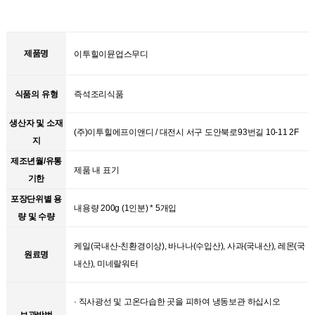
제품명
이투힐이뮨업스무디
식품의 유형
즉석조리식품
생산자 및 소재
(주)이투힐에프이앤디 / 대전시 서구 도안북로93번길 10-11 2F
지
제조년월/유통
제품 내 표기
기한
포장단위별 용
내용량 200g (1인분) * 5개입
량 및 수량
케일(국내산-친환경이상), 바나나(수입산), 사과(국내산), 레몬(국
원료명
내산), 미네랄워터
· 직사광선 및 고온다습한 곳을 피하여 냉동보관 하십시오