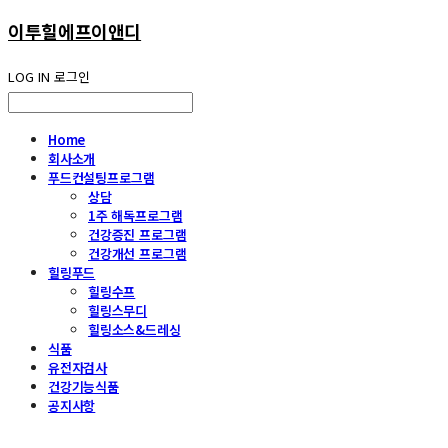
이투힐에프이앤디
LOG IN
로그인
Home
회사소개
푸드컨설팅프로그램
상담
1주 해독프로그램
건강증진 프로그램
건강개선 프로그램
힐링푸드
힐링수프
힐링스무디
힐링소스&드레싱
식품
유전자검사
건강기능식품
공지사항