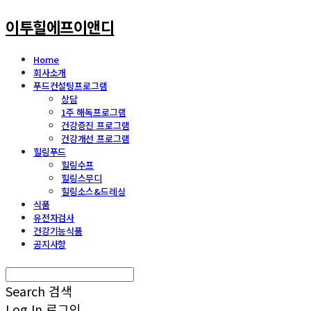
이투힐에프이앤디
Home
회사소개
푸드컨설팅프로그램
상담
1주 해독프로그램
건강증진 프로그램
건강개선 프로그램
힐링푸드
힐링수프
힐링스무디
힐링소스&드레싱
식품
유전자검사
건강기능식품
공지사항
Search
검색
Log In
로그인