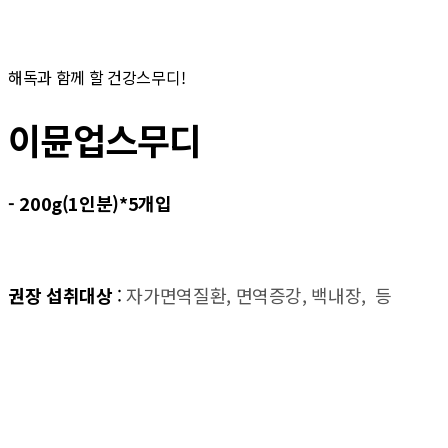
해독과 함께 할 건강스무디!
이뮨업스무디
- 200g(1인분)*5개입
권장 섭취대상
:
자가면역질환, 면역증강, 백내장, 등