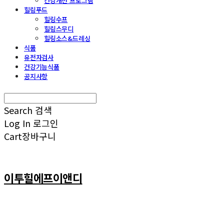
건강개선 프로그램
힐링푸드
힐링수프
힐링스무디
힐링소스&드레싱
식품
유전자검사
건강기능식품
공지사항
Search
검색
Log In
로그인
Cart
장바구니
이투힐에프이앤디