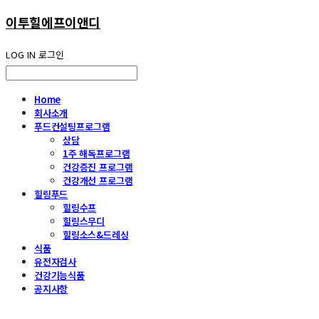
이투힐에프이앤디
LOG IN
로그인
Home
회사소개
푸드컨설팅프로그램
상담
1주 해독프로그램
건강증진 프로그램
건강개선 프로그램
힐링푸드
힐링수프
힐링스무디
힐링소스&드레싱
식품
유전자검사
건강기능식품
공지사항