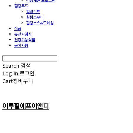
건강개선 프로그램
힐링푸드
힐링수프
힐링스무디
힐링소스&드레싱
식품
유전자검사
건강기능식품
공지사항
Search
검색
Log In
로그인
Cart
장바구니
이투힐에프이앤디