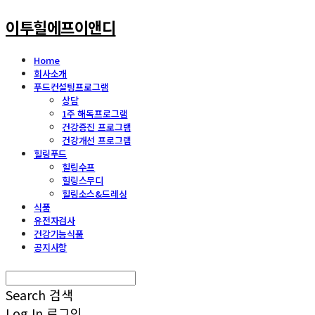
이투힐에프이앤디
Home
회사소개
푸드컨설팅프로그램
상담
1주 해독프로그램
건강증진 프로그램
건강개선 프로그램
힐링푸드
힐링수프
힐링스무디
힐링소스&드레싱
식품
유전자검사
건강기능식품
공지사항
Search
검색
Log In
로그인