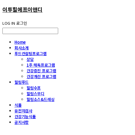
이투힐에프이앤디
LOG IN
로그인
Home
회사소개
푸드컨설팅프로그램
상담
1주 해독프로그램
건강증진 프로그램
건강개선 프로그램
힐링푸드
힐링수프
힐링스무디
힐링소스&드레싱
식품
유전자검사
건강기능식품
공지사항