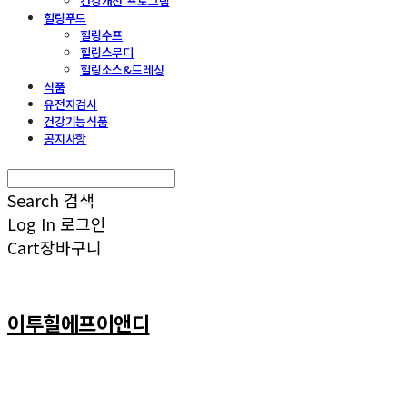
건강개선 프로그램
힐링푸드
힐링수프
힐링스무디
힐링소스&드레싱
식품
유전자검사
건강기능식품
공지사항
Search
검색
Log In
로그인
Cart
장바구니
이투힐에프이앤디