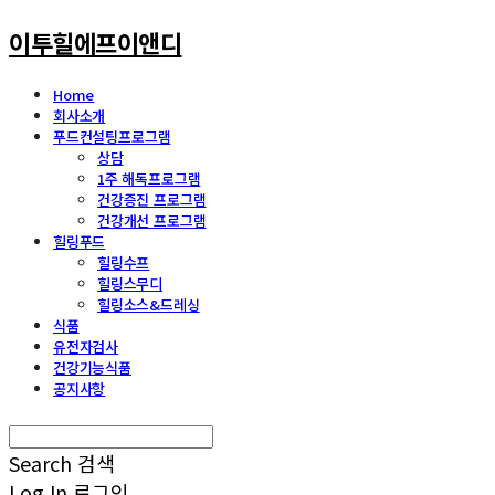
이투힐에프이앤디
Home
회사소개
푸드컨설팅프로그램
상담
1주 해독프로그램
건강증진 프로그램
건강개선 프로그램
힐링푸드
힐링수프
힐링스무디
힐링소스&드레싱
식품
유전자검사
건강기능식품
공지사항
Search
검색
Log In
로그인