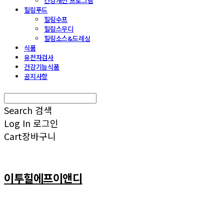
건강개선 프로그램
힐링푸드
힐링수프
힐링스무디
힐링소스&드레싱
식품
유전자검사
건강기능식품
공지사항
Search
검색
Log In
로그인
Cart
장바구니
이투힐에프이앤디