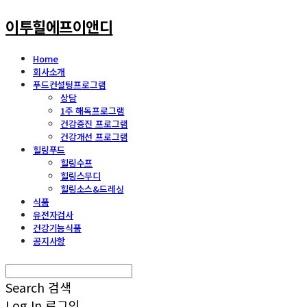
이투힐에프이앤디
Home
회사소개
푸드컨설팅프로그램
상담
1주 해독프로그램
건강증진 프로그램
건강개선 프로그램
힐링푸드
힐링수프
힐링스무디
힐링소스&드레싱
식품
유전자검사
건강기능식품
공지사항
Search
검색
Log In
로그인