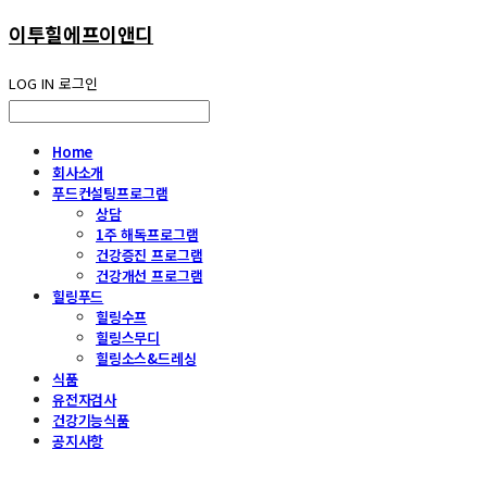
이투힐에프이앤디
LOG IN
로그인
Home
회사소개
푸드컨설팅프로그램
상담
1주 해독프로그램
건강증진 프로그램
건강개선 프로그램
힐링푸드
힐링수프
힐링스무디
힐링소스&드레싱
식품
유전자검사
건강기능식품
공지사항