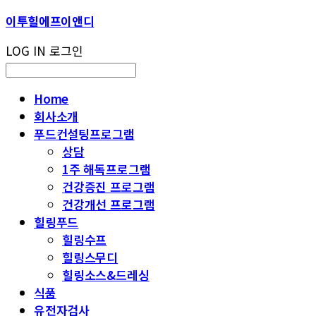
이투힐에프이앤디
LOG IN
로그인
Home
회사소개
푸드컨설팅프로그램
상담
1주 해독프로그램
건강증진 프로그램
건강개선 프로그램
힐링푸드
힐링수프
힐링스무디
힐링소스&드레싱
식품
유전자검사