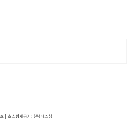
4호
| 호스팅제공자: (주)식스샵