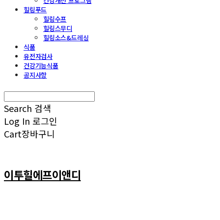
건강개선 프로그램
힐링푸드
힐링수프
힐링스무디
힐링소스&드레싱
식품
유전자검사
건강기능식품
공지사항
Search
검색
Log In
로그인
Cart
장바구니
이투힐에프이앤디