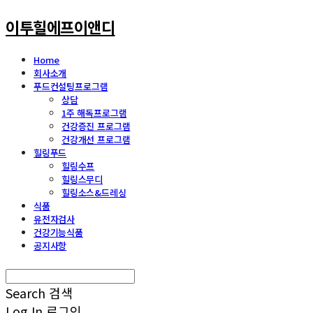
이투힐에프이앤디
Home
회사소개
푸드컨설팅프로그램
상담
1주 해독프로그램
건강증진 프로그램
건강개선 프로그램
힐링푸드
힐링수프
힐링스무디
힐링소스&드레싱
식품
유전자검사
건강기능식품
공지사항
Search
검색
Log In
로그인