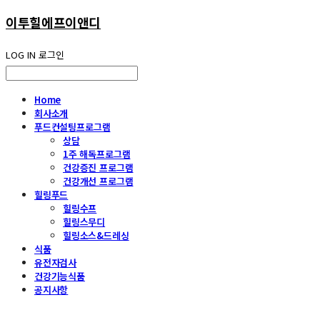
이투힐에프이앤디
LOG IN
로그인
Home
회사소개
푸드컨설팅프로그램
상담
1주 해독프로그램
건강증진 프로그램
건강개선 프로그램
힐링푸드
힐링수프
힐링스무디
힐링소스&드레싱
식품
유전자검사
건강기능식품
공지사항