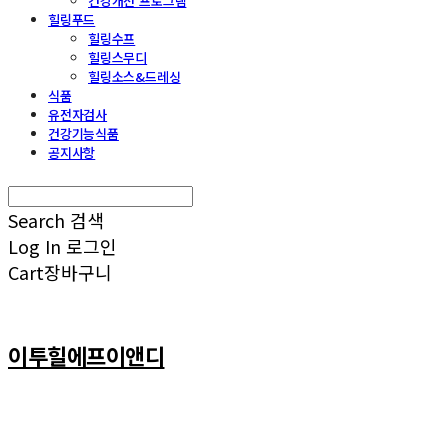
건강개선 프로그램
힐링푸드
힐링수프
힐링스무디
힐링소스&드레싱
식품
유전자검사
건강기능식품
공지사항
Search
검색
Log In
로그인
Cart
장바구니
이투힐에프이앤디