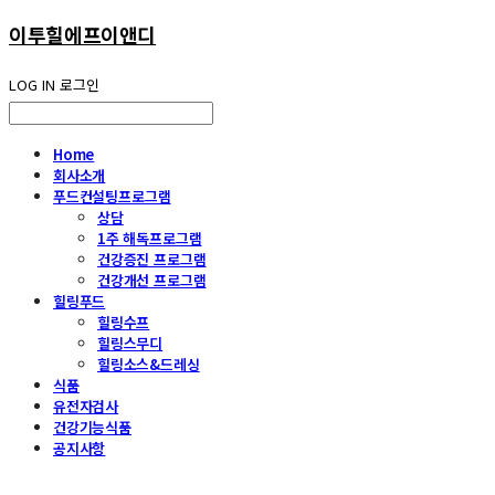
이투힐에프이앤디
LOG IN
로그인
Home
회사소개
푸드컨설팅프로그램
상담
1주 해독프로그램
건강증진 프로그램
건강개선 프로그램
힐링푸드
힐링수프
힐링스무디
힐링소스&드레싱
식품
유전자검사
건강기능식품
공지사항