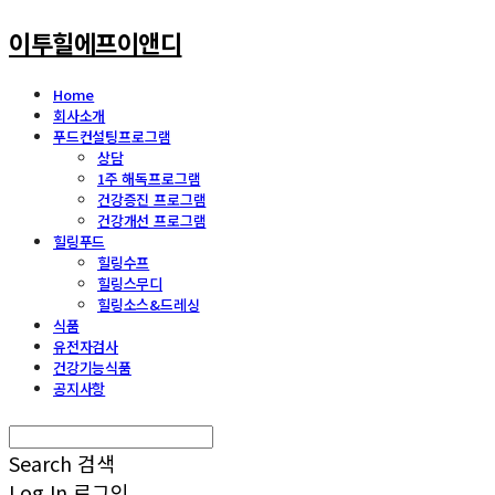
이투힐에프이앤디
Home
회사소개
푸드컨설팅프로그램
상담
1주 해독프로그램
건강증진 프로그램
건강개선 프로그램
힐링푸드
힐링수프
힐링스무디
힐링소스&드레싱
식품
유전자검사
건강기능식품
공지사항
Search
검색
Log In
로그인