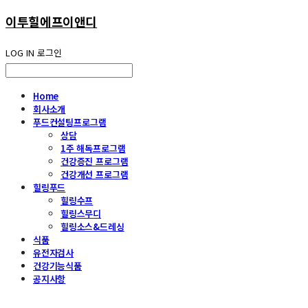
이투힐에프이앤디
LOG IN
로그인
Home
회사소개
푸드컨설팅프로그램
상담
1주 해독프로그램
건강증진 프로그램
건강개선 프로그램
힐링푸드
힐링수프
힐링스무디
힐링소스&드레싱
식품
유전자검사
건강기능식품
공지사항