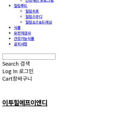
건강개선 프로그램
힐링푸드
힐링수프
힐링스무디
힐링소스&드레싱
식품
유전자검사
건강기능식품
공지사항
Search
검색
Log In
로그인
Cart
장바구니
이투힐에프이앤디