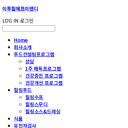
이투힐에프이앤디
LOG IN
로그인
Home
회사소개
푸드컨설팅프로그램
상담
1주 해독프로그램
건강증진 프로그램
건강개선 프로그램
힐링푸드
힐링수프
힐링스무디
힐링소스&드레싱
식품
유전자검사