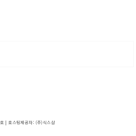
4호
| 호스팅제공자: (주)식스샵